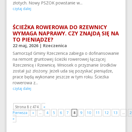
złotych. Nowy PSZOK powstanie w...
czytaj dalej
ŚCIEŻKA ROWEROWA DO RZEWNICY
WYMAGA NAPRAWY. CZY ZNAJDĄ SIĘ NA
TO PIENIĄDZE?
22 maj, 2026
|
Rzeczenica
Samorząd Gminy Rzeczenica zabiega o dofinansowanie
na remont gruntowej ścieżki rowerowej łączącej
Rzeczenicę i Rzewnicę. Wniosek o przyznanie środków
został już złożony. Jeżeli uda się pozyskać pieniądze,
prace będą wykonane jeszcze w tym roku. Ścieżka
rowerowa z...
czytaj dalej
Strona 8 z 474
«
Pierwsza
«
...
4
5
6
7
8
9
10
11
12
13
...
2
»