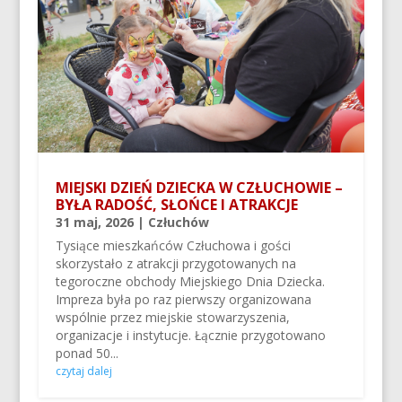
MIEJSKI DZIEŃ DZIECKA W CZŁUCHOWIE –
BYŁA RADOŚĆ, SŁOŃCE I ATRAKCJE
31 maj, 2026
|
Człuchów
Tysiące mieszkańców Człuchowa i gości
skorzystało z atrakcji przygotowanych na
tegoroczne obchody Miejskiego Dnia Dziecka.
Impreza była po raz pierwszy organizowana
wspólnie przez miejskie stowarzyszenia,
organizacje i instytucje. Łącznie przygotowano
ponad 50...
czytaj dalej