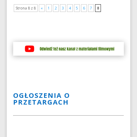
Strona 8 z 8
«
1
2
3
4
5
6
7
8
OGŁOSZENIA O
PRZETARGACH