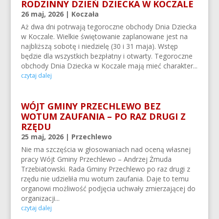
RODZINNY DZIEŃ DZIECKA W KOCZALE
26 maj, 2026
|
Koczała
Aż dwa dni potrwają tegoroczne obchody Dnia Dziecka
w Koczale. Wielkie świętowanie zaplanowane jest na
najbliższą sobotę i niedzielę (30 i 31 maja). Wstęp
będzie dla wszystkich bezpłatny i otwarty. Tegoroczne
obchody Dnia Dziecka w Koczale mają mieć charakter...
czytaj dalej
WÓJT GMINY PRZECHLEWO BEZ
WOTUM ZAUFANIA – PO RAZ DRUGI Z
RZĘDU
25 maj, 2026
|
Przechlewo
Nie ma szczęścia w głosowaniach nad oceną własnej
pracy Wójt Gminy Przechlewo – Andrzej Żmuda
Trzebiatowski. Rada Gminy Przechlewo po raz drugi z
rzędu nie udzieliła mu wotum zaufania. Daje to temu
organowi możliwość podjęcia uchwały zmierzającej do
organizacji...
czytaj dalej