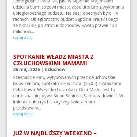
Jednogłośnie Rada Miejska w Sępólnie Krajeńskim
udzieliła burmistrzowi miasta absolutorium z wykonania
ubiegłorocznego budżetu. Na sesji obecnych było 14
radnych. Ubiegłoroczny budżet Sępólna Krajeńskiego
zamknął się po stronie dochodów kwotą prawie 133
milionów...
czytaj dalej
SPOTKANIE WŁADZ MIASTA Z
CZŁUCHOWSKIMI MAMAMI
26 maj, 2026
|
Człuchów
Szesnaście Pań, wytypowanych przez człuchowskie
kluby seniora, spotkało się wczoraj (25.05) z władzami
Człuchowa. Wszystko to z okazji Dnia Matki. Jest to
coroczna inicjatywa Klubu Seniora „Samorządowiec”. W
imieniu klubu rys historyczny święta mam
przedstawiła...
czytaj dalej
JUŻ W NAJBLIŻSZY WEEKEND –