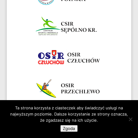
Ta strona korzysta z ciasteczek aby świadczyć usługi na
najwyższym poziomie. Dalsze korzystanie ze strony oznacza,
że zgadzasz się na ich użycie.
Zgoda