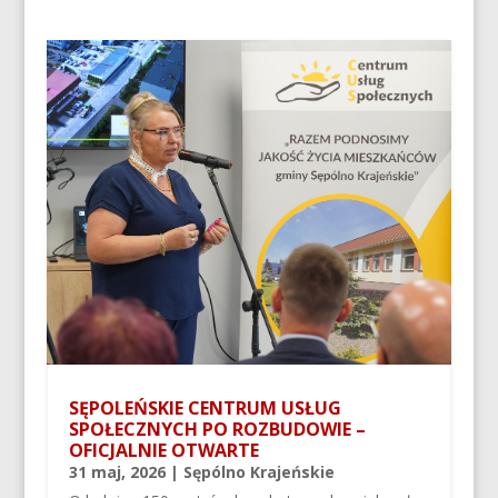
SĘPOLEŃSKIE CENTRUM USŁUG
SPOŁECZNYCH PO ROZBUDOWIE –
OFICJALNIE OTWARTE
31 maj, 2026
|
Sępólno Krajeńskie