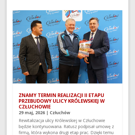
ZNAMY TERMIN REALIZACJI II ETAPU
PRZEBUDOWY ULICY KRÓLEWSKIEJ W
CZŁUCHOWIE
29 maj, 2026
|
Człuchów
Rewitalizacja ulicy Królewskiej w Człuchowie
będzie kontynuowana. Ratusz podpisał umowę z
firmą, która wykona drugi etap prac. Dzięki temu