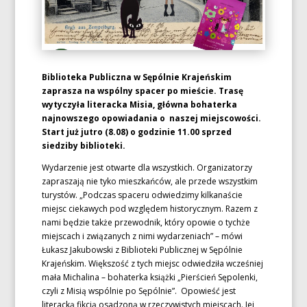
Biblioteka Publiczna w Sępólnie Krajeńskim
zaprasza na wspólny spacer po mieście. Trasę
wytyczyła literacka Misia, główna bohaterka
najnowszego opowiadania o naszej miejscowości.
Start już jutro (8.08) o godzinie 11.00 sprzed
siedziby biblioteki.
Wydarzenie jest otwarte dla wszystkich. Organizatorzy
zapraszają nie tyko mieszkańców, ale przede wszystkim
turystów. „Podczas spaceru odwiedzimy kilkanaście
miejsc ciekawych pod względem historycznym. Razem z
nami będzie także przewodnik, który opowie o tychże
miejscach i związanych z nimi wydarzeniach” – mówi
Łukasz Jakubowski z Biblioteki Publicznej w Sępólnie
Krajeńskim. Większość z tych miejsc odwiedziła wcześniej
mała Michalina – bohaterka książki „Pierścień Sępolenki,
czyli z Misią wspólnie po Sępólnie”. Opowieść jest
literacką fikcją osadzoną w rzeczywistych miejscach. Jej