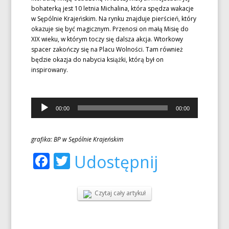
bohaterką jest 10 letnia Michalina, która spędza wakacje
w Sępólnie Krajeńskim. Na rynku znajduje pierścień, który
okazuje się być magicznym. Przenosi on małą Misię do
XIX wieku, w którym toczy się dalsza akcja. Wtorkowy
spacer zakończy się na Placu Wolności. Tam również
będzie okazja do nabycia książki, którą był on
inspirowany.
Odtwarzacz
00:00
00:00
plików
dźwiękowych
grafika: BP w Sępólnie Krajeńskim
Facebook
Twitter
Udostępnij
Czytaj cały artykuł