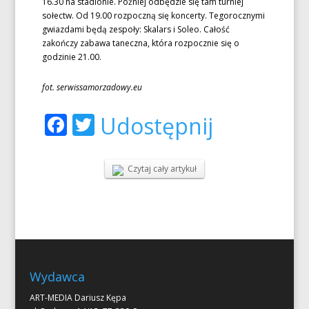
16.30 na stadionie. Później odbędzie się tam turniej
sołectw. Od 19.00 rozpoczną się koncerty. Tegorocznymi
gwiazdami będą zespoły: Skalars i Soleo. Całość
zakończy zabawa taneczna, która rozpocznie się o
godzinie 21.00.
fot. serwissamorzadowy.eu
Facebook
Twitter
Udostępnij
Czytaj cały artykuł
Wydawca
ART-MEDIA Dariusz Kępa