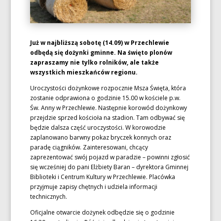
Już w najbliższą sobotę (14.09) w Przechlewie
odbędą się dożynki gminne. Na święto plonów
zapraszamy nie tylko rolników, ale także
wszystkich mieszkańców regionu.
Uroczystości dożynkowe rozpocznie Msza Święta, która
zostanie odprawiona o godzinie 15.00 w kościele p.w.
Św. Anny w Przechlewie. Następnie korowód dożynkowy
przejdzie sprzed kościoła na stadion. Tam odbywać się
będzie dalsza część uroczystości. W korowodzie
zaplanowano barwny pokaz bryczek konnych oraz
paradę ciągników. Zainteresowani, chcący
zaprezentować swój pojazd w paradzie – powinni zgłosić
się wcześniej do pani Elżbiety Baran – dyrektora Gminnej
Biblioteki i Centrum Kultury w Przechlewie. Placówka
przyjmuje zapisy chętnych i udziela informacji
technicznych.
Oficjalne otwarcie dożynek odbędzie się o godzinie