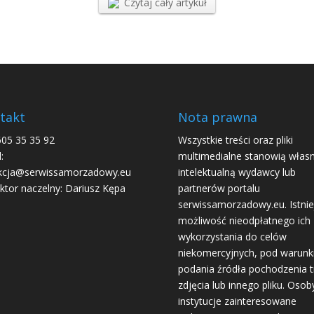
Czytaj cały artykuł
takt
Nota prawna
605 35 35 92
Wszystkie treści oraz pliki
:
multimedialne stanowią włas
kcja@serwissamorzadowy.eu
intelektualną wydawcy lub
ktor naczelny: Dariusz Kępa
partnerów portalu
serwissamorzadowy.eu. Istnie
możliwość nieodpłatnego ich
wykorzystania do celów
niekomercyjnych, pod warun
podania źródła pochodzenia tr
zdjęcia lub innego pliku. Osoby
instytucje zainteresowane