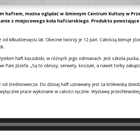
nym haftem, można oglądać w Gminnym Centrum Kultury w Prz
nie z miejscowego koła hafciarskiego. Produktu powstające
ż od kilkudziesięciu lat. Obecnie tworzy je 12 pań. Całością kieruje Jó
ek.
stkim haft kaszubski, w różnych jego odmianach. Jest szkoła pucka,
i Pani Józefa. „Są to obrusy, serwety, koszule, a nawet torby zakup
 od średniowiecza. Do dzisiaj haft uznawany jest za królewską dziedzin
ą wyłącznie prace wykonane w całości ręcznie. Wystawę przechlewski