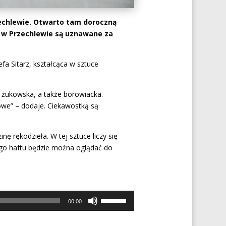
echlewie. Otwarto tam doroczną
 w Przechlewie są uznawane za
zefa Sitarz, kształcąca w sztuce
 żukowska, a także borowiacka.
owe” – dodaje. Ciekawostką są
ę rękodzieła. W tej sztuce liczy się
ego haftu będzie można oglądać do
Używaj
00:00
strzałek
do