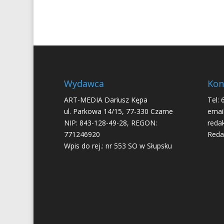
Wydawca
Kon
ART-MEDIA Dariusz Kępa
Tel: 
ul. Parkowa 14/15, 77-330 Czarne
email
NIP: 843-128-49-28, REGON:
reda
771246920
Reda
Wpis do rej.: nr 553 SO w Słupsku