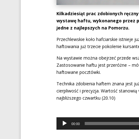
Kilkadziesiąt prac zdobionych ręcz
wystawę haftu, wykonanego przez pa
jedne z najlepszych na Pomorzu.
Przechlewskie koło hafciarskie istnieje ju
haftowania już trzecie pokolenie kursant
Na wystawie można obejrzeć przede wszy
Zastosowanie haftu jest przeróżne – mów
haftowane pocztówki.
Technika zdobienia haftem znana jest już
cierpliwość i precyzja. Wartość stanowi
najbliższego czwartku (20.10)
Odtwarzacz
00:00
plików
dźwiękowych