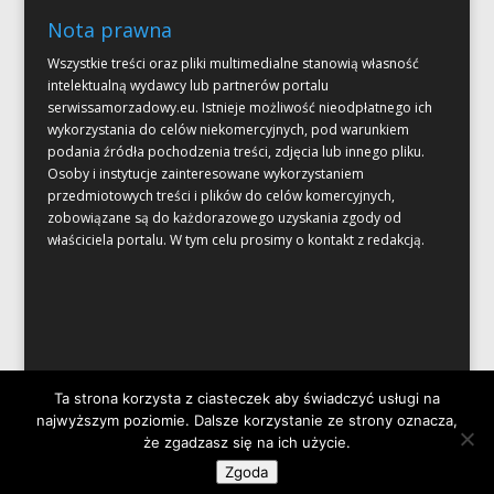
Nota prawna
Wszystkie treści oraz pliki multimedialne stanowią własność
intelektualną wydawcy lub partnerów portalu
serwissamorzadowy.eu. Istnieje możliwość nieodpłatnego ich
wykorzystania do celów niekomercyjnych, pod warunkiem
podania źródła pochodzenia treści, zdjęcia lub innego pliku.
Osoby i instytucje zainteresowane wykorzystaniem
przedmiotowych treści i plików do celów komercyjnych,
zobowiązane są do każdorazowego uzyskania zgody od
właściciela portalu. W tym celu prosimy o kontakt z redakcją.
Ta strona korzysta z ciasteczek aby świadczyć usługi na
najwyższym poziomie. Dalsze korzystanie ze strony oznacza,
że zgadzasz się na ich użycie.
Zaprojektowane przez
Elegant Themes
| Obsługiwane przez
Zgoda
WordPress