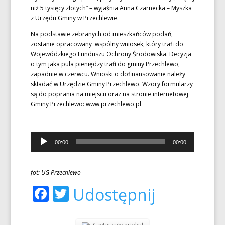
niż 5 tysięcy złotych” – wyjaśnia Anna Czarnecka – Myszka
z Urzędu Gminy w Przechlewie.
Na podstawie zebranych od mieszkańców podań,
zostanie opracowany wspólny wniosek, który trafi do
Wojewódzkiego Funduszu Ochrony Środowiska. Decyzja
o tym jaka pula pieniędzy trafi do gminy Przechlewo,
zapadnie w czerwcu. Wnioski o dofinansowanie należy
składać w Urzędzie Gminy Przechlewo. Wzory formularzy
są do poprania na miejscu oraz na stronie internetowej
Gminy Przechlewo: www.przechlewo.pl
Odtwarzacz
00:00
00:00
plików
dźwiękowych
fot: UG Przechlewo
Facebook
Twitter
Udostępnij