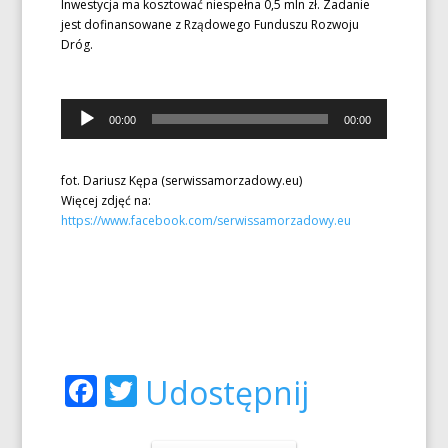
Inwestycja ma kosztować niespełna 0,5 mln zł. Zadanie
jest dofinansowane z Rządowego Funduszu Rozwoju
Dróg.
Odtwarzacz
00:00
00:00
plików
dźwiękowych
fot. Dariusz Kępa (serwissamorzadowy.eu)
Więcej zdjęć na:
https://www.facebook.com/serwissamorzadowy.eu
Facebook
Twitter
Udostępnij