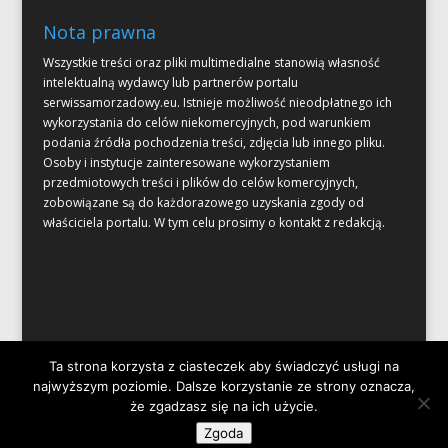
Nota prawna
Wszystkie treści oraz pliki multimedialne stanowią własność
intelektualną wydawcy lub partnerów portalu
serwissamorzadowy.eu. Istnieje możliwość nieodpłatnego ich
wykorzystania do celów niekomercyjnych, pod warunkiem
podania źródła pochodzenia treści, zdjęcia lub innego pliku.
Osoby i instytucje zainteresowane wykorzystaniem
przedmiotowych treści i plików do celów komercyjnych,
zobowiązane są do każdorazowego uzyskania zgody od
właściciela portalu. W tym celu prosimy o kontakt z redakcją.
Ta strona korzysta z ciasteczek aby świadczyć usługi na
najwyższym poziomie. Dalsze korzystanie ze strony oznacza,
że zgadzasz się na ich użycie.
Zaprojektowane przez
Elegant Themes
| Obsługiwane przez
Zgoda
WordPress