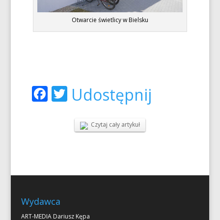
Otwarcie świetlicy w Bielsku
Facebook
Twitter
Udostępnij
Czytaj cały artykuł
Wydawca
ART-MEDIA Dariusz Kępa