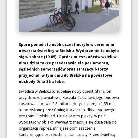
Sporo ponad sto osób uczestniczyło w ceremonii
otwarcia świetlicy w Bielsku. Wydarzenie to odbyło
się w sobotę (10.05). Oprócz mieszkańców wzięli w
nim udział także przedstawiciele parlamentu,
sąsiednich samorządów oraz strażacy, którzy
przyjechali w tym dniu do Bielska na powiatowe
obchody Dnia Strażaka.
Świetlica w Bielsku to zupełnie nowy obiekt. Stanął on
przy drodze powiatowej Koczała-Człuchów. Jego budowa
kosztowała prawie 2,5 miliona złotych, z czego 1,35 mln
to pozyskane przez Gminę Koczała środki z rządowego
programu Polski Ład. Dzisiaj jest to piękny, w pełni
wyposażony obiekt. Wewnątrz znajduje się duża sala do
organizacji imprez, mniejsze pomieszczenie
konferencyjne oraz kuchnia i sanitariaty. Przed świetlicą