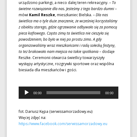
urządzono parkingi, a nieco dalej teren rekreacyjny. –
To
świetne rozwiązanie dla nas. Jesteśmy z tego bardzo dumni
–
mówi
Kamil Reszke
, mieszkaniec Bielska. –
Dla nas
świetlica ma o tyle duże znaczenie, że wcześniej korzystaliśmy
z obiektu starego, gdzie ogrzewanie odbywało się za pomocą
pieca kaflowego. Często zimą ta świetlica nie cieszyła się
powodzeniem, bo było w niej po prostu zimo. A gdy
organizowaliśmy wraz mieszkańcami i radą sołecką festyny,
to też brakowało nam miejsca na takie spotkania
– dodaje
Reszke. Ceremonii otwarcia świetlicy towarzyszyły
występy artystyczne, rozgrywki sportowe oraz wspólna
biesiada dla mieszkańców i gości.
Odtwarzacz
00:00
00:00
plików
dźwiękowych
fot. Dariusz Kępa (serwissamorzadowy.eu)
Więcej zdjęć na:
https://www.facebook.com/serwissamorzadowy.eu