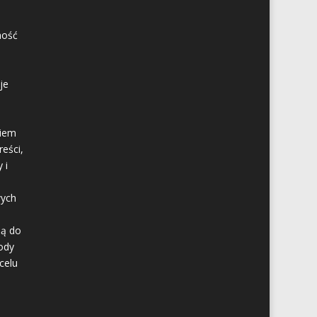
ność
je
kiem
eści,
 i
wych
są do
ody
celu