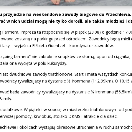
u przyjedzie na weekendowe zawody biegowe do Przechlewa. O
 w nich udział mogą nie tylko dorośli, ale także młodzież i dz
 Farmera. Impreza ta rozpocznie się w piątek (23.08) o godzinie 17.0
tuowane zostaną na parkingu przed ośrodkiem. Zawodnicy będą mieli
i lasy – wyjaśnia Elżbieta Guentzel – koordynator zawodów.
o „bieg farmera” nie zabraknie snopków ze słomą, opon od ciągnika, 
ostała ona wycięta w polu kukurydzy.
iast dwudniowe zawody triathlonowe. Start i meta wszystkich konkur
zawodnicy rywalizujący na dystansie ½ Ironmana (112,99km). O 10.15 w
tować będą zawodnicy rywalizujący na dystansie ¼ Ironmana (56,5km).
Family.
e dodatkowe. W piątek i w sobotę w miasteczku triathlonowym od godz
erwszej pomocy, krwiobus, stoisko DKMS i atrakcje dla dzieci.
echlewie i okolicach wystąpią okresowe utrudnienia w ruchu samoc