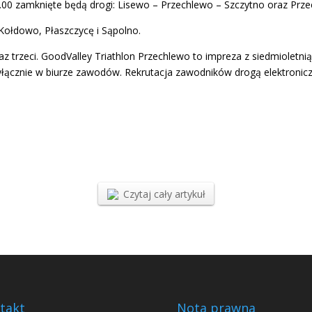
14.00 zamknięte będą drogi: Lisewo – Przechlewo – Szczytno oraz Prz
Kołdowo, Płaszczycę i Sąpolno.
z trzeci. GoodValley Triathlon Przechlewo to impreza z siedmioletnią
wyłącznie w biurze zawodów. Rekrutacja zawodników drogą elektronic
Czytaj cały artykuł
takt
Nota prawna