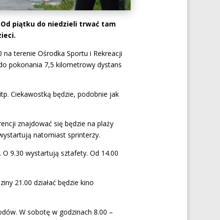
d piątku do niedzieli trwać tam
ieci.
0 na terenie Ośrodka Sportu i Rekreacji
 do pokonania 7,5 kilometrowy dystans
itp. Ciekawostką będzie, podobnie jak
encji znajdować się będzie na plaży
ystartują natomiast sprinterzy.
 O 9.30 wystartują sztafety. Od 14.00
iny 21.00 działać będzie kino
hodów. W sobotę w godzinach 8.00 –