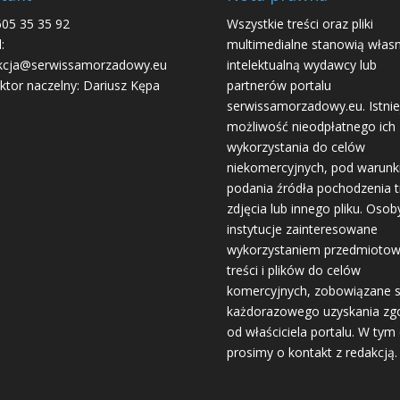
605 35 35 92
Wszystkie treści oraz pliki
:
multimedialne stanowią włas
kcja@serwissamorzadowy.eu
intelektualną wydawcy lub
ktor naczelny: Dariusz Kępa
partnerów portalu
serwissamorzadowy.eu. Istnie
możliwość nieodpłatnego ich
wykorzystania do celów
niekomercyjnych, pod warun
podania źródła pochodzenia tr
zdjęcia lub innego pliku. Osoby
instytucje zainteresowane
wykorzystaniem przedmioto
treści i plików do celów
komercyjnych, zobowiązane 
każdorazowego uzyskania zg
od właściciela portalu. W tym 
prosimy o kontakt z redakcją.