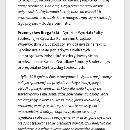
to, żeby odpowiednie środki na realizację tego centrum były
nam przekazane. Udało się. Dzięki temu możemy dzisiaj
świętować. Podziękowania kieruję także do wszystkich
pracowników oraz osób, które zaangażowały się w realizację
tego projektu
– dodaje burmistrz.
Przemysław Biegański
– Dyrektor Wydziału Polityki
Społecznej w Kujawsko-Pomorskim Urzędzie
Wojewódzkim w Bydgoszczy, zwrócił uwagę na fakt, iż
Sępólno Krajeńskie jest jednym z nielicznych
samorządów w Polsce, które zdecydowały się na
przekształcenie swoich Ośrodków Pomocy Społecznej w
profesjonalne Centra Usług Społecznych.
–
Tylko 10% gmin w Polsce zdecydowało się na transformację
polityki społecznej, na przejście z takiego tradycyjnego
ośrodka polityki społecznej, który dla wielu kojarzy się
stereotypowo z miejscem, gdzie generalnie idą osoby, które
nie osiągnęły jakiegoś sukcesu, mają jakieś wyzwania,
problemy, w miejsce, które jest otwarte na wszystkich
mieszkańców, w którym naprawdę dzieją się rzeczy
wyjątkowe i absolutnie pozytywne, w miejsce, gdzie być może
nie są pozyskiwane takie pieniądze wprost, czyli państwo nie
zarabiacie, ale gdzie inwestowane są pieniądze w kapitał