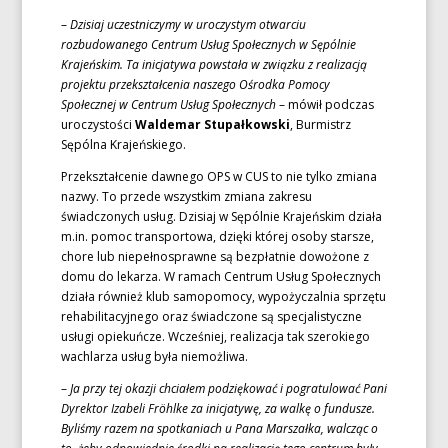
–
Dzisiaj uczestniczymy w uroczystym otwarciu
rozbudowanego Centrum Usług Społecznych w Sępólnie
Krajeńskim. Ta inicjatywa powstała w związku z realizacją
projektu przekształcenia naszego Ośrodka Pomocy
Społecznej w Centrum Usług Społecznych
– mówił podczas
uroczystości
Waldemar Stupałkowski
, Burmistrz
Sępólna Krajeńskiego.
Przekształcenie dawnego OPS w CUS to nie tylko zmiana
nazwy. To przede wszystkim zmiana zakresu
świadczonych usług. Dzisiaj w Sępólnie Krajeńskim działa
m.in. pomoc transportowa, dzięki której osoby starsze,
chore lub niepełnosprawne są bezpłatnie dowożone z
domu do lekarza. W ramach Centrum Usług Społecznych
działa również klub samopomocy, wypożyczalnia sprzętu
rehabilitacyjnego oraz świadczone są specjalistyczne
usługi opiekuńcze. Wcześniej, realizacja tak szerokiego
wachlarza usług była niemożliwa.
–
Ja przy tej okazji chciałem podziękować i pogratulować Pani
Dyrektor Izabeli Fröhlke za inicjatywę, za walkę o fundusze.
Byliśmy razem na spotkaniach u Pana Marszałka, walcząc o