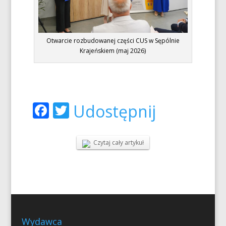
Otwarcie rozbudowanej części CUS w Sępólnie
Krajeńskiem (maj 2026)
Facebook
Twitter
Udostępnij
Czytaj cały artykuł
Wydawca