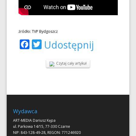
źródło: TVP Bydgoszcz
Facebook
Twitter
Udostępnij
Czytaj cały artykuł
Wydawca
ART-MEDIA Dariusz Kępa
ul. Parkowa 14/15, 77-330 Czarne
NIP: 843-128-49-28, REGON: 771246920