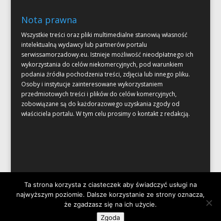
Nota prawna
Wszystkie treści oraz pliki multimedialne stanowią własność
intelektualną wydawcy lub partnerów portalu
serwissamorzadowy.eu. Istnieje możliwość nieodpłatnego ich
wykorzystania do celów niekomercyjnych, pod warunkiem
podania źródła pochodzenia treści, zdjęcia lub innego pliku.
Osoby i instytucje zainteresowane wykorzystaniem
przedmiotowych treści i plików do celów komercyjnych,
zobowiązane są do każdorazowego uzyskania zgody od
właściciela portalu. W tym celu prosimy o kontakt z redakcją.
Ta strona korzysta z ciasteczek aby świadczyć usługi na
najwyższym poziomie. Dalsze korzystanie ze strony oznacza,
że zgadzasz się na ich użycie.
Zaprojektowane przez
Elegant Themes
| Obsługiwane przez
Zgoda
WordPress