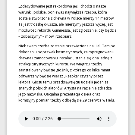
„Zdecydowanie jest rekordowa jeśli chodzi o nasze
warunki, polskie, ponieważ największa rzeźba, która
została stworzona z drewna w Polsce mierzy 14 metrów.
Ta jest troszkę dłuższa, ale mierzymy jeszcze wyżej, jest
możliwość rekordu Guinnessa, jest zgłoszenie, czy będzie
– zobaczymy” – mówi rzeźbiarz.
Niebawem rzeźba zostanie przewieziona na Hel. Tam po
dokonaniu poprawek kosmetycznych, zaimpregnowaniu
drewna i zamocowaniu instalacji, stanie się ona jedną z
atrakcji turystycznych kurortu. We wnętrzu rzeźby
zainstalowany będzie głośnik, z którego co kilka minut
odtwarzany będzie wiersz „Rzepka” czytany przez
lektora. Głosu temu przedsięwzięciu udzielił jeden ze
znanych polskich aktorów. Artysta na razie nie zdradza
jego nazwiska. Oficjalna prezentacja dzieła oraz
komisyjny pomiar rzeźby odbędą się 29 czerwca w Helu.