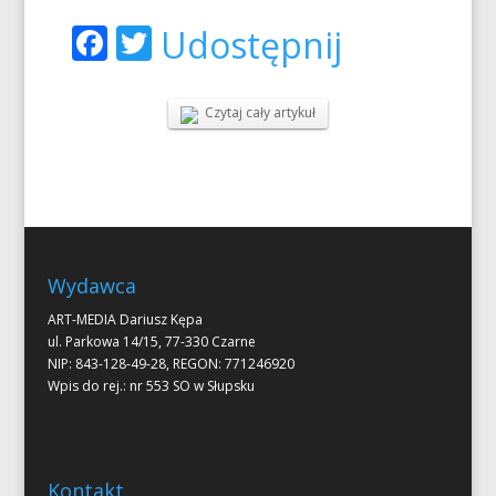
Facebook
Twitter
Udostępnij
Czytaj cały artykuł
Wydawca
ART-MEDIA Dariusz Kępa
ul. Parkowa 14/15, 77-330 Czarne
NIP: 843-128-49-28, REGON: 771246920
Wpis do rej.: nr 553 SO w Słupsku
Kontakt