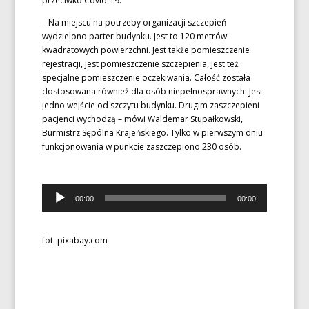
przeciwko Covid-19.
– Na miejscu na potrzeby organizacji szczepień
wydzielono parter budynku. Jest to 120 metrów
kwadratowych powierzchni. Jest także pomieszczenie
rejestracji, jest pomieszczenie szczepienia, jest też
specjalne pomieszczenie oczekiwania. Całość została
dostosowana również dla osób niepełnosprawnych. Jest
jedno wejście od szczytu budynku. Drugim zaszczepieni
pacjenci wychodzą – mówi Waldemar Stupałkowski,
Burmistrz Sępólna Krajeńskiego. Tylko w pierwszym dniu
funkcjonowania w punkcie zaszczepiono 230 osób.
Odtwarzacz
00:00
00:00
plików
dźwiękowych
fot. pixabay.com