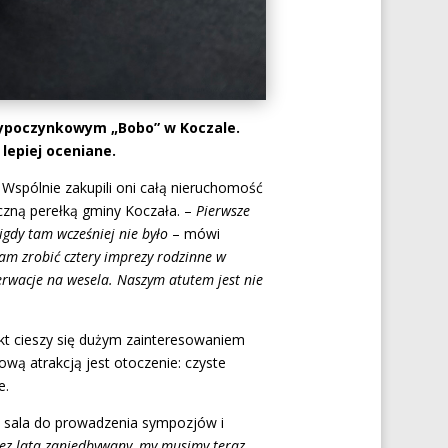
Wypoczynkowym „Bobo” w Koczale.
lepiej oceniane.
 Wspólnie zakupili oni całą nieruchomość
yczną perełką gminy Koczała. –
Pierwsze
gdy tam wcześniej nie było
– mówi
am zrobić cztery imprezy rodzinne w
erwacje na wesela. Naszym atutem jest nie
kt cieszy się dużym zainteresowaniem
wą atrakcją jest otoczenie: czyste
e.
na sala do prowadzenia sympozjów i
rzez lata zaniedbywany, my musimy teraz