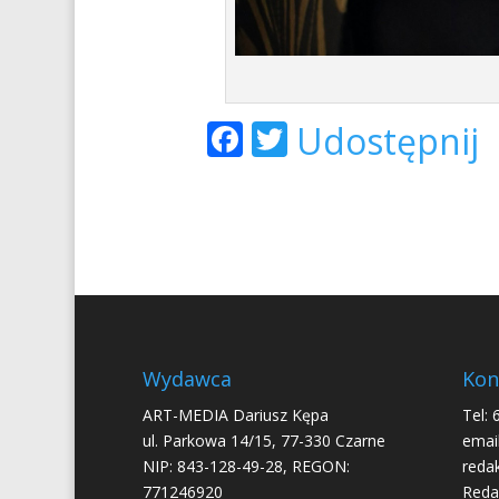
Facebook
Twitter
Udostępnij
Wydawca
Kon
ART-MEDIA Dariusz Kępa
Tel: 
ul. Parkowa 14/15, 77-330 Czarne
email
NIP: 843-128-49-28, REGON:
reda
771246920
Reda