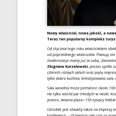
Nowy właściciel, nowa jakość, a n
Teraz ten popularny kompleks turyst
Od stycznia tego roku właścicielami obie
od poprzedniego właściciela. Planują on
modernizacje mamy już za sobą. Zamontowa
Zbigniew Kurzelewski
, prezes spółki
czterech różnych salach oraz piątą impre
tylko dobra kuchnia, klimatyzowana sala, 
Sala weselna może pomieścić około 100 
nie tylko wśród par młodych w okolic Ko
jezioro, własna plaża i 150 tysięcy hekt
Ośrodek jest otwarty także na imprezy i
konferencji. –
Oczywiście cały czas są prz