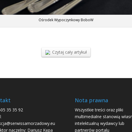
Ośrodek Wypoczynkowy BoboW
Czytaj cały artykuł
takt
Nota prawna
605 35 35 92
Wszystkie treści oraz pliki
:
multimedialne stanowią włas
kcja@serwissamorzadowy.eu
intelektualną wydawcy lub
ktor naczelny: Dariusz Kępa
partnerów portalu