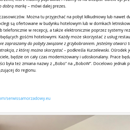
go dobrą markę
– mówi dalej prezes.
zasowiczów. Można tu przyjechać na pobyt kilkudniowy lub nawet dw
clegi są ofertowane w budynku hotelowym lub w domkach letniskowyc
 telefonicznie w recepcji, a także elektronicznie poprzez systemy re
iebędących gośćmi hotelowymi. Każdy może skorzystać z usług restaur
nie zapraszamy do pobyty związane z grzybobraniem. Jesteśmy otwarci 
atrakcja, z której można skorzystać
– podkreśla Kurzelewski. Ośrodek 
ciciele, będzie on cały czas modernizowany i udoskonalany. Prace bę
ci była też zmiana nazwy z „Bobo” na „BoboW”. Docelowo jednak 
zującej do regionu.
com/serwissamorzadowy.eu