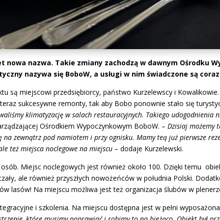
awet nowa nazwa. Takie zmiany zachodzą w dawnym Ośrodku 
yczny nazywa się BoboW, a usługi w nim świadczone są coraz 
ktu są miejscowi przedsiębiorcy, państwo Kurzelewscy i Kowalikowie.
i teraz sukcesywne remonty, tak aby Bobo ponownie stało się turyst
liśmy klimatyzację w salach restauracyjnych. Takiego udogodnienia ni
 zarządzającej Ośrodkiem Wypoczynkowym BoboW. –
Dzisiaj możemy t
zę na zewnątrz pod namiotem i przy ognisku. Mamy teą już pierwsze rez
ale też miejsca noclegowe na miejscu
– dodaje Kurzelewski.
osób. Miejsc noclegowych jest również około 100. Dzięki temu obie
czały, ale również przyszłych nowożeńców w południa Polski. Dodatko
arów lasów! Na miejscu możliwa jest też organizacja ślubów w plenerz
ntegracyjne i szkolenia. Na miejscu dostępna jest w pełni wyposażo
estrzenie, które musimy poprawiać i robimy to na bieżąco. Obiekt był p