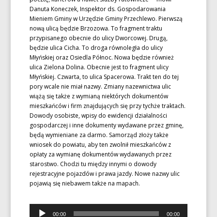
Danuta Koneczek, Inspektor ds. Gospodarowania
Mieniem Gminy w Urzędzie Gminy Przechlewo. Pierwszą
nową ulicą będzie Brzozowa. To fragment traktu
przypisanego obecnie do ulicy Dworcowej. Drugą,
będzie ulica Cicha. To droga równoległa do ulicy
Młyńskiej oraz Osiedla Północ. Nowa będzie również
ulica Zielona Dolina. Obecnie jest to fragment ulicy
Młyńskiej. Czwarta, to ulica Spacerowa. Trakt ten do tej
pory wcale nie miał nazwy. Zmiany nazewnictwa ulic
wiążą się także z wymianą niektórych dokumentów
mieszkańców i firm znajdujących się przy tychże traktach.
Dowody osobiste, wpisy do ewidencji działalności
gospodarczej i inne dokumenty wydawane przez gminę,
będą wymieniane za darmo. Samorząd złoży także
wniosek do powiatu, aby ten zwolnił mieszkańców z
opłaty za wymianę dokumentów wydawanych przez
starostwo. Chodzi tu między innymi o dowody
rejestracyjne pojazdów i prawa jazdy. Nowe nazwy ulic
pojawią się niebawem także na mapach.
Odtwarzacz
00:00
00:00