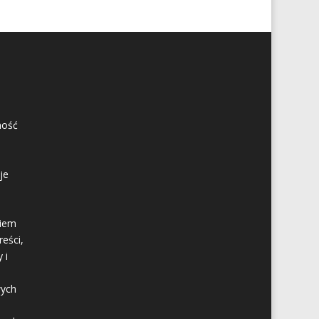
ność
je
kiem
eści,
 i
wych