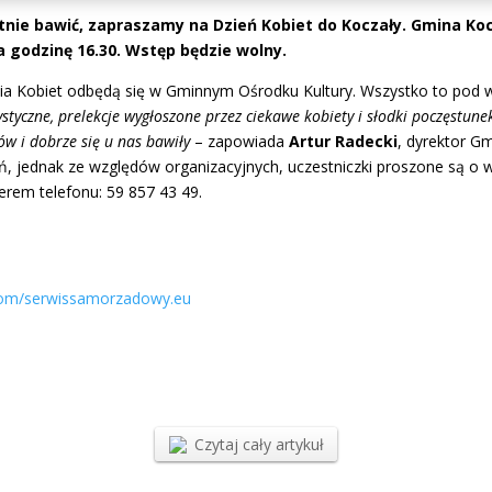
ietnie bawić, zapraszamy na Dzień Kobiet do Koczały. Gmina 
na godzinę 16.30. Wstęp będzie wolny.
 Kobiet odbędą się w Gminnym Ośrodku Kultury. Wszystko to pod w
tyczne, prelekcje wygłoszone przez ciekawe kobiety i słodki poczęstunek
ów i dobrze się u nas bawiły
– zapowiada
Artur Radecki
, dyrektor G
ań, jednak ze względów organizacyjnych, uczestniczki proszone są o w
rem telefonu: 59 857 43 49.
com/serwissamorzadowy.eu
Czytaj cały artykuł