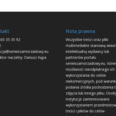
takt
Nota prawna
605 35 35 92
Wszystkie treści oraz pliki
:
multimedialne stanowią włas
kcja@serwissamorzadowy.eu
intelektualną wydawcy lub
ktor naczelny: Dariusz Kępa
partnerów portalu
serwissamorzadowy.eu. Istnie
możliwość nieodpłatnego ich
wykorzystania do celów
niekomercyjnych, pod warun
podania źródła pochodzenia tr
zdjęcia lub innego pliku. Osoby
instytucje zainteresowane
wykorzystaniem przedmioto
treści i plików do celów