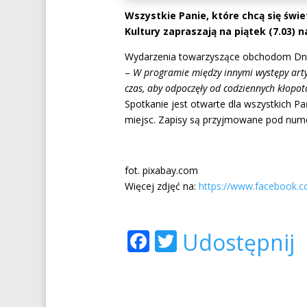
Wszystkie Panie, które chcą się św
Kultury zapraszają na piątek (7.03) 
Wydarzenia towarzyszące obchodom Dnia
–
W programie między innymi występy artys
czas, aby odpoczęły od codziennych kłopot
Spotkanie jest otwarte dla wszystkich P
miejsc. Zapisy są przyjmowane pod nume
fot. pixabay.com
Więcej zdjęć na:
https://www.facebook.
Facebook
Twitter
Udostępnij