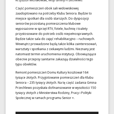
Krzysztof Michałowski, Wójt Gminy Przechlewo.
Część pomieszczeń obok sali widowiskowej
zaadoptowano na potrzeby Klubu Seniora. Będzie to
miejsce spotkań dla osób starszych. Do dyspozycji
seniorów pozostaną pomieszczenia klubowe
wyposażone w sprzęt RTV, fotele, kuchnię i toalety
przystosowane do potrzeb osób niepełnosprawnych.
Będzie także sala do zajęć rehabilitacyjno – ruchowych.
Wewnątrz prowadzone będą także kółka zainteresowań,
warsztaty i spotkania z ciekawymi ludźmi. Nieznany jest
natomiast termin uruchomienia instytucji. Obowiązujące
obecnie przepisy sanitarne zakazują działalności tego
typu obiektów.
Remont pomieszczeń Domu Kultury kosztował 164
tysiące złotych. Przygotowanie pomieszczeń dla Klubu
Seniora – 235 tysięcy złotych. Na tę część zadania Gmina
Przechlewo pozyskała dofinansowanie w wysokości 150
tysięcy złotych z Ministerstwa Rodziny, Pracy i Polityki
Społecznej w ramach programu Senior +.
Odtwarzacz