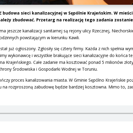
 budowa sieci kanalizacyjnej w Sępólnie Krajeńskim. W mieście
 należy zbudować. Przetarg na realizację tego zadania zostani
a jeszcze kanalizacji sanitarnej są rejony ulicy Rzecznej, Niechorskiej
dzinnych powstającym w kierunku Kawli.
stał już ogłoszony. Zgłosiły się cztery firmy. Każda z nich spełnia w
imy wykonawcę i wszystkie brakujące sieci kanalizacyjne do końca 
na Krajeńskiego. Całe zadanie ma kosztować ponad 5 milionów złoty
chrony Środowiska i Gospodarki Wodnej w Toruniu.
czy proces kanalizowania miasta. W Gminie Sępólno Krajeńskie pozos
du na rozproszoną zabudowę będzie bardziej kosztowna. Mimo to, za