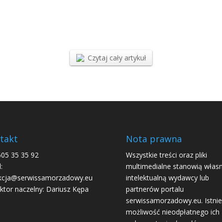
Czytaj cały artykuł
takt
Nota prawna
605 35 35 92
Wszystkie treści oraz pliki
:
multimedialne stanowią włas
kcja@serwissamorzadowy.eu
intelektualną wydawcy lub
ktor naczelny: Dariusz Kępa
partnerów portalu
serwissamorzadowy.eu. Istnie
możliwość nieodpłatnego ich