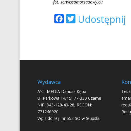
fot. serwissamorzadowy.eu
Facebook
Twitter
Udostępnij
Wydawca
Kon
ART-MEDIA Dariusz Kępa
Tel: 
ul. Parkowa 14/15, 77-330 Czarne
email
NIP: 843-128-49-28, REGON:
reda
771246920
Reda
Wpis do rej.: nr 553 SO w Słupsku