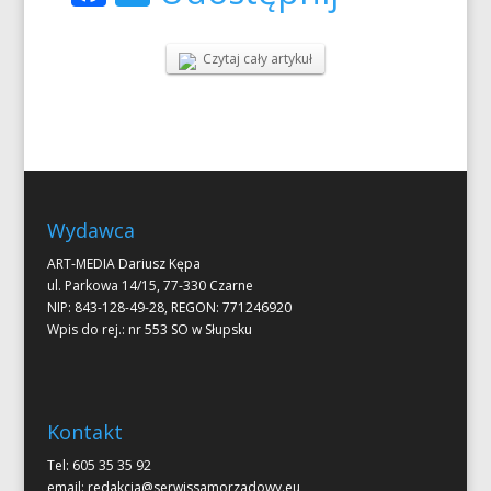
Czytaj cały artykuł
Wydawca
ART-MEDIA Dariusz Kępa
ul. Parkowa 14/15, 77-330 Czarne
NIP: 843-128-49-28, REGON: 771246920
Wpis do rej.: nr 553 SO w Słupsku
Kontakt
Tel: 605 35 35 92
email:
redakcja@serwissamorzadowy.eu