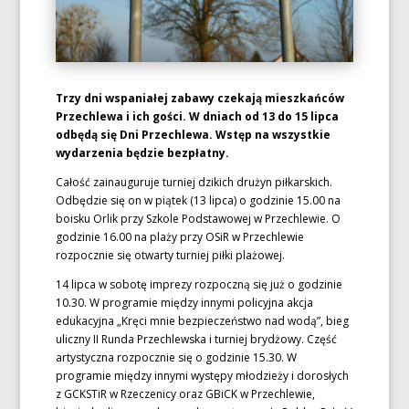
Trzy dni wspaniałej zabawy czekają mieszkańców
Przechlewa i ich gości. W dniach od 13 do 15 lipca
odbędą się Dni Przechlewa. Wstęp na wszystkie
wydarzenia będzie bezpłatny.
Całość zainauguruje turniej dzikich drużyn piłkarskich.
Odbędzie się on w piątek (13 lipca) o godzinie 15.00 na
boisku Orlik przy Szkole Podstawowej w Przechlewie. O
godzinie 16.00 na plaży przy OSiR w Przechlewie
rozpocznie się otwarty turniej piłki plażowej.
14 lipca w sobotę imprezy rozpoczną się już o godzinie
10.30. W programie między innymi policyjna akcja
edukacyjna „Kręci mnie bezpieczeństwo nad wodą”, bieg
uliczny II Runda Przechlewska i turniej brydżowy. Część
artystyczna rozpocznie się o godzinie 15.30. W
programie między innymi występy młodzieży i dorosłych
z GCKSTiR w Rzeczenicy oraz GBiCK w Przechlewie,