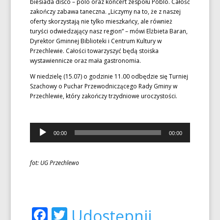
biesiada disco – polo oraz koncert zespołu Poblo. Całość
zakończy zabawa taneczna. „Liczymy na to, że z naszej
oferty skorzystają nie tylko mieszkańcy, ale również
turyści odwiedzający nasz region” – mówi Elżbieta Baran,
Dyrektor Gminnej Biblioteki i Centrum Kultury w
Przechlewie. Całości towarzyszyć będą stoiska
wystawiennicze oraz mała gastronomia.
W niedzielę (15.07) o godzinie 11.00 odbędzie się Turniej
Szachowy o Puchar Przewodniczącego Rady Gminy w
Przechlewie, który zakończy trzydniowe uroczystości.
Odtwarzacz
00:00
00:00
plików
dźwiękowych
fot: UG Przechlewo
Facebook
Twitter
Udostępnij