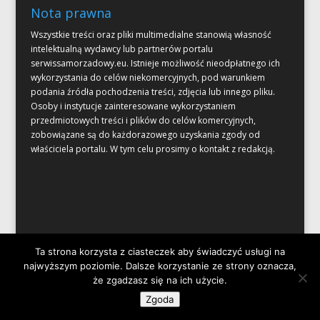
Nota prawna
Wszystkie treści oraz pliki multimedialne stanowią własność
intelektualną wydawcy lub partnerów portalu
serwissamorzadowy.eu. Istnieje możliwość nieodpłatnego ich
wykorzystania do celów niekomercyjnych, pod warunkiem
podania źródła pochodzenia treści, zdjęcia lub innego pliku.
Osoby i instytucje zainteresowane wykorzystaniem
przedmiotowych treści i plików do celów komercyjnych,
zobowiązane są do każdorazowego uzyskania zgody od
właściciela portalu. W tym celu prosimy o kontakt z redakcją.
Ta strona korzysta z ciasteczek aby świadczyć usługi na
najwyższym poziomie. Dalsze korzystanie ze strony oznacza,
że zgadzasz się na ich użycie.
Zaprojektowane przez
Elegant Themes
| Obsługiwane przez
Zgoda
WordPress