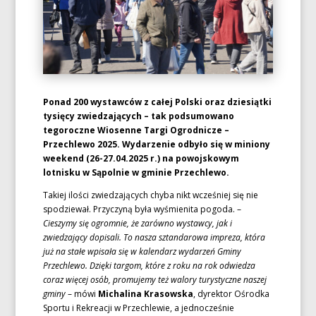
Ponad 200 wystawców z całej Polski oraz dziesiątki
tysięcy zwiedzających – tak podsumowano
tegoroczne Wiosenne Targi Ogrodnicze –
Przechlewo 2025. Wydarzenie odbyło się w miniony
weekend (26-27.04.2025 r.) na powojskowym
lotnisku w Sąpolnie w gminie Przechlewo.
Takiej ilości zwiedzających chyba nikt wcześniej się nie
spodziewał. Przyczyną była wyśmienita pogoda. –
Cieszymy się ogromnie, że zarówno wystawcy, jak i
zwiedzający dopisali. To nasza sztandarowa impreza, która
już na stałe wpisała się w kalendarz wydarzeń Gminy
Przechlewo. Dzięki targom, które z roku na rok odwiedza
coraz więcej osób, promujemy też walory turystyczne naszej
gminy
– mówi
Michalina Krasowska
, dyrektor Ośrodka
Sportu i Rekreacji w Przechlewie, a jednocześnie