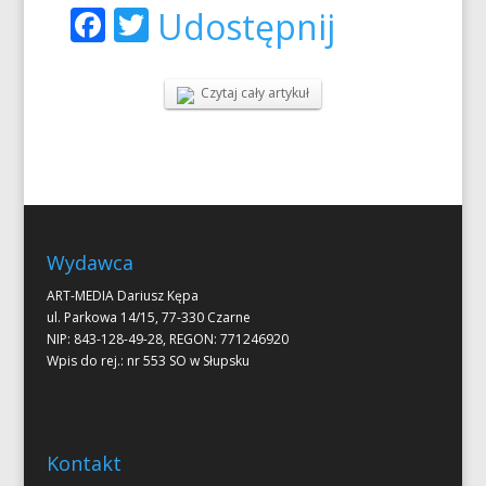
Facebook
Twitter
Udostępnij
Czytaj cały artykuł
Wydawca
ART-MEDIA Dariusz Kępa
ul. Parkowa 14/15, 77-330 Czarne
NIP: 843-128-49-28, REGON: 771246920
Wpis do rej.: nr 553 SO w Słupsku
Kontakt