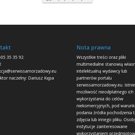
takt
Nota prawna
605 35 35 92
Wszystkie treści oraz pliki
:
multimedialne stanowią włas
kcja@serwissamorzadowy.eu
intelektualną wydawcy lub
ktor naczelny: Dariusz Kępa
partnerów portalu
serwissamorzadowy.eu. Istnie
możliwość nieodpłatnego ich
wykorzystania do celów
niekomercyjnych, pod warun
podania źródła pochodzenia tr
zdjęcia lub innego pliku. Osoby
instytucje zainteresowane
wykorzystaniem przedmioto