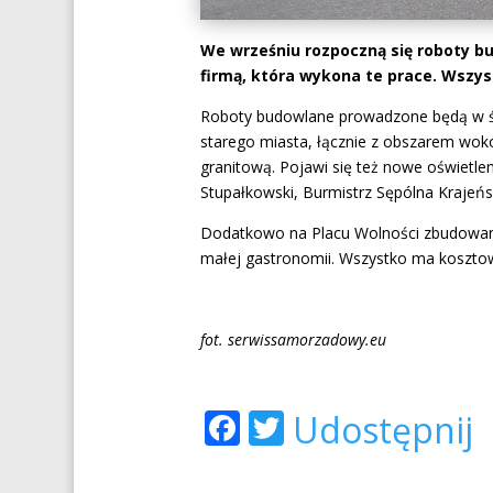
We wrześniu rozpoczną się roboty bu
firmą, która wykona te prace. Wszys
Roboty budowlane prowadzone będą w ścis
starego miasta, łącznie z obszarem wok
granitową. Pojawi się też nowe oświetl
Stupałkowski, Burmistrz Sępólna Krajeńs
Dodatkowo na Placu Wolności zbudowana
małej gastronomii. Wszystko ma kosztow
fot. serwissamorzadowy.eu
Facebook
Twitter
Udostępnij