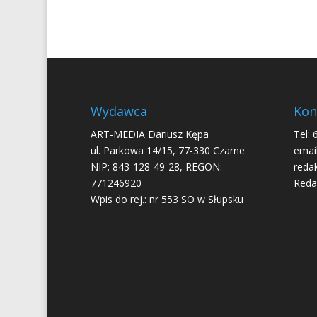
Wydawca
Kon
ART-MEDIA Dariusz Kępa
Tel: 
ul. Parkowa 14/15, 77-330 Czarne
email
NIP: 843-128-49-28, REGON:
reda
771246920
Reda
Wpis do rej.: nr 553 SO w Słupsku