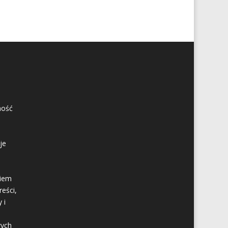
ność
je
kiem
eści,
 i
wych