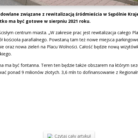
dowlane związane z rewitalizacją śródmieścia w Sępólnie Kra
tko ma być gotowe w sierpniu 2021 roku.
łym centrum miasta. „W zakresie prac jest rewitalizacja całego Pla
ół kościoła parafialnego. Powstaną tam też nowe miejsca parkingow
enie oraz nowa zieleń na Placu Wolności. Całość będzie nową wizyt
kiego.
 ma być fontanna. Teren ten będzie także obszarem na którym se
ać ponad 9 milionów złotych. 3,6 mln to dofinansowanie z Regiona
Czytaj cały artykuł