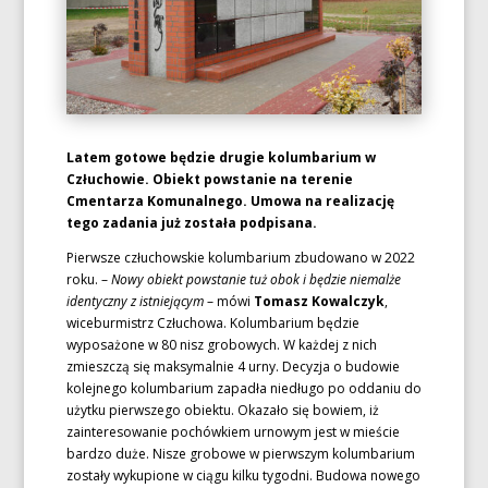
Latem gotowe będzie drugie kolumbarium w
Człuchowie. Obiekt powstanie na terenie
Cmentarza Komunalnego. Umowa na realizację
tego zadania już została podpisana.
Pierwsze człuchowskie kolumbarium zbudowano w 2022
roku. –
Nowy obiekt powstanie tuż obok i będzie niemalże
identyczny z istniejącym
– mówi
Tomasz Kowalczyk
,
wiceburmistrz Człuchowa. Kolumbarium będzie
wyposażone w 80 nisz grobowych. W każdej z nich
zmieszczą się maksymalnie 4 urny. Decyzja o budowie
kolejnego kolumbarium zapadła niedługo po oddaniu do
użytku pierwszego obiektu. Okazało się bowiem, iż
zainteresowanie pochówkiem urnowym jest w mieście
bardzo duże. Nisze grobowe w pierwszym kolumbarium
zostały wykupione w ciągu kilku tygodni. Budowa nowego