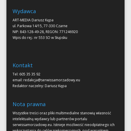
Wydawca
ART-MEDIA Dariusz Kępa
ul. Parkowa 14/15, 77-330 Czarne
NIP: 843-128-49-28, REGON: 771246920
Wpis do rej.: nr 553 SO w Słupsku
Kontakt
Tel: 605 35 35 92
email:
redakcja@serwissamorzadowy.eu
Redaktor naczelny: Dariusz Kępa
Nota prawna
Wszystkie treści oraz pliki multimedialne stanowią własność
intelektualną wydawcy lub partnerów portalu
serwissamorzadowy.eu. Istnieje możliwość nieodpłatnego ich
wykorzystania do celów niekomercyjnych, pod warunkiem