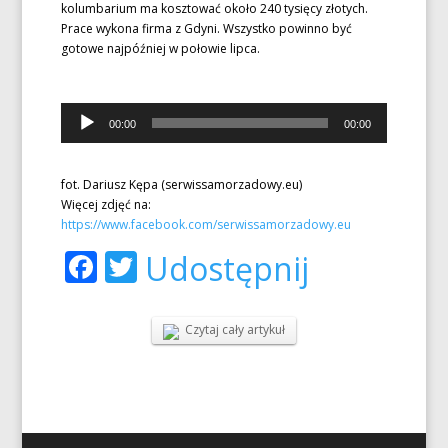
kolumbarium ma kosztować około 240 tysięcy złotych.
Prace wykona firma z Gdyni. Wszystko powinno być
gotowe najpóźniej w połowie lipca.
Odtwarzacz
00:00
00:00
plików
dźwiękowych
fot. Dariusz Kępa (serwissamorzadowy.eu)
Więcej zdjęć na:
https://www.facebook.com/serwissamorzadowy.eu
Facebook
Twitter
Udostępnij
Czytaj cały artykuł