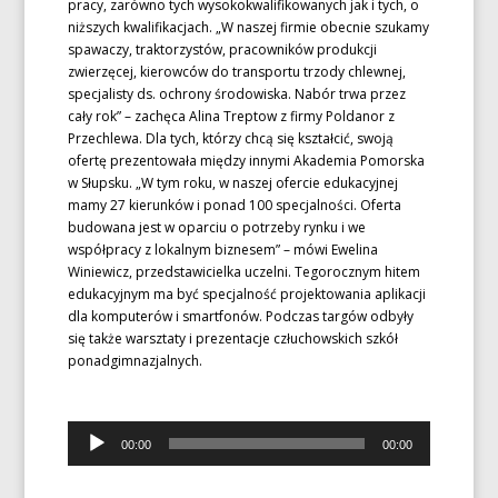
pracy, zarówno tych wysokokwalifikowanych jak i tych, o
niższych kwalifikacjach. „W naszej firmie obecnie szukamy
spawaczy, traktorzystów, pracowników produkcji
zwierzęcej, kierowców do transportu trzody chlewnej,
specjalisty ds. ochrony środowiska. Nabór trwa przez
cały rok” – zachęca Alina Treptow z firmy Poldanor z
Przechlewa. Dla tych, którzy chcą się kształcić, swoją
ofertę prezentowała między innymi Akademia Pomorska
w Słupsku. „W tym roku, w naszej ofercie edukacyjnej
mamy 27 kierunków i ponad 100 specjalności. Oferta
budowana jest w oparciu o potrzeby rynku i we
współpracy z lokalnym biznesem” – mówi Ewelina
Winiewicz, przedstawicielka uczelni. Tegorocznym hitem
edukacyjnym ma być specjalność projektowania aplikacji
dla komputerów i smartfonów. Podczas targów odbyły
się także warsztaty i prezentacje człuchowskich szkół
ponadgimnazjalnych.
Odtwarzacz
00:00
00:00
plików
dźwiękowych