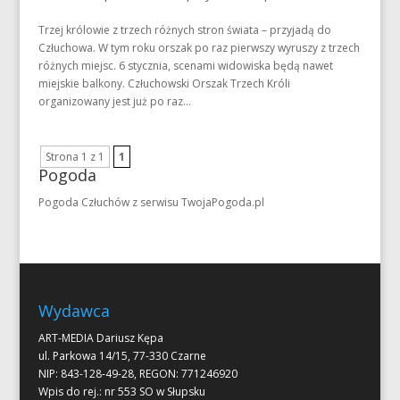
Trzej królowie z trzech różnych stron świata – przyjadą do
Człuchowa. W tym roku orszak po raz pierwszy wyruszy z trzech
różnych miejsc. 6 stycznia, scenami widowiska będą nawet
miejskie balkony. Człuchowski Orszak Trzech Króli
organizowany jest już po raz...
Strona 1 z 1
1
Pogoda
Pogoda Człuchów
z serwisu
TwojaPogoda.pl
Wydawca
ART-MEDIA Dariusz Kępa
ul. Parkowa 14/15, 77-330 Czarne
NIP: 843-128-49-28, REGON: 771246920
Wpis do rej.: nr 553 SO w Słupsku