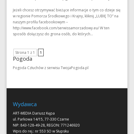
Jeżeli chcesz otrzymywać bieżące informacje o tym co dzieje się
w regionie Pomorza Środkowego i Krajny, kliknij „LUBIĘ TO” na
naszym profilu facebookowym –
http://www.facebook.com/serwissamorzadowy.eu/ W ten
sposób dołączysz do grona osób, do których...
Strona 1 z 1
1
Pogoda
Pogoda Człuchów
z serwisu
TwojaPogoda.pl
Wydawca
ART-MEDIA Dariusz Kępa
ul. Parkowa 14/15, 77-330 Czarne
NIP: 843-128-49-28, REGON: 771246920
Wpis do rej.: nr 553 SO w Słupsku