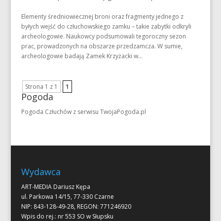
Elementy średniowiecznej broni oraz fragmenty jednego z
byłych wejść do człuchowskiego zamku – takie zabytki odkryli
archeologowie. Naukowcy podsumowali tegoroczny sezon
prac, prowadzonych na obszarze przedzamcza. W sumie,
archeologowie badają Zamek Krzyżacki w...
Strona 1 z 1
1
Pogoda
Pogoda Człuchów
z serwisu
TwojaPogoda.pl
Wydawca
ART-MEDIA Dariusz Kępa
ul. Parkowa 14/15, 77-330 Czarne
NIP: 843-128-49-28, REGON: 771246920
Wpis do rej.: nr 553 SO w Słupsku