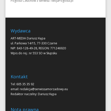
Pogoda Człuchów
z serwisu
TwojaPogoda.pl
o
o
k
Wydawca
ART-MEDIA Dariusz Kępa
ul. Parkowa 14/15, 77-330 Czarne
NIP: 843-128-49-28, REGON: 771246920
Wpis do rej.: nr 553 SO w Słupsku
Kontakt
Tel: 605 35 35 92
email:
redakcja@serwissamorzadowy.eu
Redaktor naczelny: Dariusz Kępa
Nota prawna