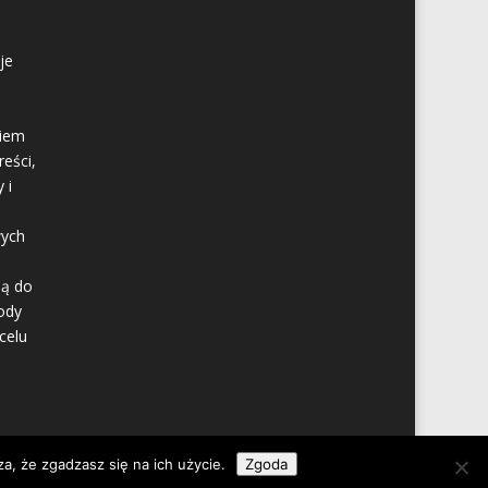
je
kiem
eści,
 i
wych
są do
ody
celu
a, że zgadzasz się na ich użycie.
Zgoda