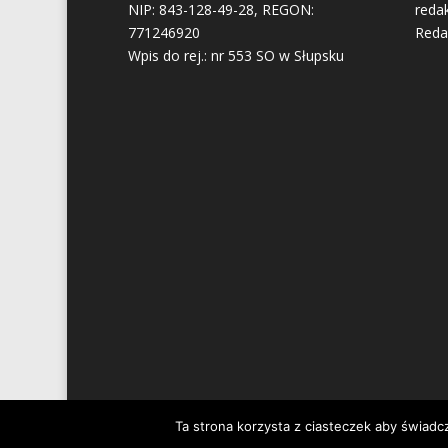
NIP: 843-128-49-28, REGON:
reda
771246920
Reda
Wpis do rej.: nr 553 SO w Słupsku
Ta strona korzysta z ciasteczek aby świadc
Zaprojektowane przez
Elegant Themes
| Obsł