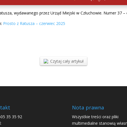
atusza, wydawanego przez Urząd Miejski w Człuchowie. Numer 37 – 
m:
Prosto z Ratusza – czerwiec 2025
Czytaj cały artykuł
takt
Nota prawna
605 35 35 92
Wszystkie treści oraz pliki
:
multimedialne stanowią włas