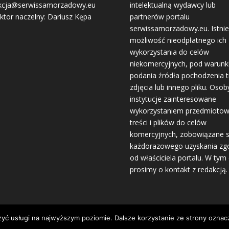
kcja@serwissamorzadowy.eu
intelektualną wydawcy lub
ktor naczelny: Dariusz Kępa
partnerów portalu
serwissamorzadowy.eu. Istnie
możliwość nieodpłatnego ich
wykorzystania do celów
niekomercyjnych, pod warun
podania źródła pochodzenia tr
zdjęcia lub innego pliku. Osoby
instytucje zainteresowane
wykorzystaniem przedmioto
treści i plików do celów
komercyjnych, zobowiązane 
każdorazowego uzyskania zg
od właściciela portalu. W tym 
prosimy o kontakt z redakcją.
zyć usługi na najwyższym poziomie. Dalsze korzystanie ze strony oznacz
ugiwane przez
WordPress