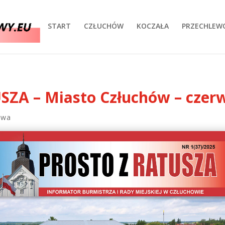
START
CZŁUCHÓW
KOCZAŁA
PRZECHLEW
ZA – Miasto Człuchów – czerw
twa