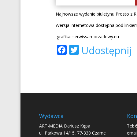
Najnowsze wydanie biuletynu Prosto z R
Wersja internetowa dostępna pod linkie
grafika: serwissamorzadowy.eu
Facebook
Twitter
Udostępnij
Wydawca
Kon
ART-MEDIA Dariusz Kępa
Tel: 
ul. Parkowa 14/15, 77-330 Czarne
email