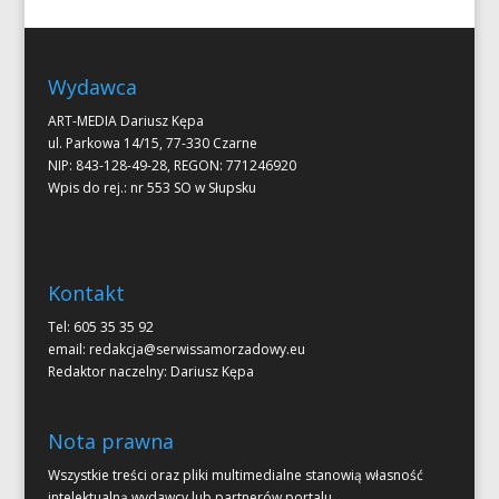
Wydawca
ART-MEDIA Dariusz Kępa
ul. Parkowa 14/15, 77-330 Czarne
NIP: 843-128-49-28, REGON: 771246920
Wpis do rej.: nr 553 SO w Słupsku
Kontakt
Tel: 605 35 35 92
email:
redakcja@serwissamorzadowy.eu
Redaktor naczelny: Dariusz Kępa
Nota prawna
Wszystkie treści oraz pliki multimedialne stanowią własność
intelektualną wydawcy lub partnerów portalu