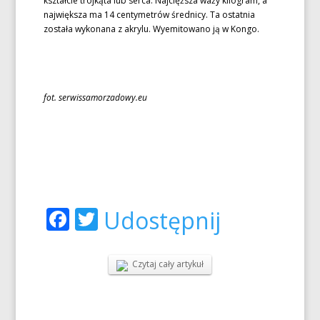
kształcie trójkąta lub serca. Najcięższa waży kilogram, a
największa ma 14 centymetrów średnicy. Ta ostatnia
została wykonana z akrylu. Wyemitowano ją w Kongo.
fot. serwissamorzadowy.eu
Facebook
Twitter
Udostępnij
Czytaj cały artykuł