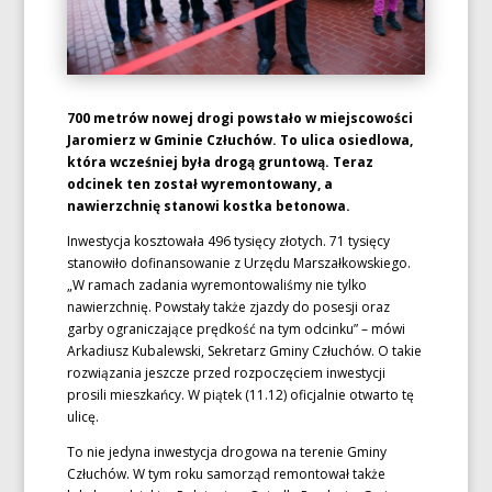
700 metrów nowej drogi powstało w miejscowości
Jaromierz w Gminie Człuchów. To ulica osiedlowa,
która wcześniej była drogą gruntową. Teraz
odcinek ten został wyremontowany, a
nawierzchnię stanowi kostka betonowa.
Inwestycja kosztowała 496 tysięcy złotych. 71 tysięcy
stanowiło dofinansowanie z Urzędu Marszałkowskiego.
„W ramach zadania wyremontowaliśmy nie tylko
nawierzchnię. Powstały także zjazdy do posesji oraz
garby ograniczające prędkość na tym odcinku” – mówi
Arkadiusz Kubalewski, Sekretarz Gminy Człuchów. O takie
rozwiązania jeszcze przed rozpoczęciem inwestycji
prosili mieszkańcy. W piątek (11.12) oficjalnie otwarto tę
ulicę.
To nie jedyna inwestycja drogowa na terenie Gminy
Człuchów. W tym roku samorząd remontował także