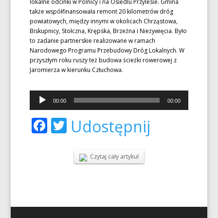
lokalne odcinki w Polnicy i na Osiedlu Przylesie. Gmina
także współfinansowała remont 20 kilometrów dróg
powiatowych, między innymi w okolicach Chrząstowa,
Biskupnicy, Stołczna, Krępska, Brzeźna i Nieżywięcia. Było
to zadanie partnerskie realizowane w ramach
Narodowego Programu Przebudowy Dróg Lokalnych. W
przyszłym roku ruszy też budowa ścieżki rowerowej z
Jaromierza w kierunku Człuchowa.
Odtwarzacz
00:00
00:00
plików
dźwiękowych
Facebook
Twitter
Udostępnij
Czytaj cały artykuł