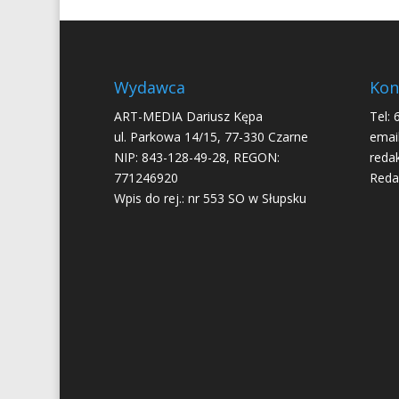
b
er
o
o
Wydawca
Kon
k
ART-MEDIA Dariusz Kępa
Tel: 
ul. Parkowa 14/15, 77-330 Czarne
email
NIP: 843-128-49-28, REGON:
reda
771246920
Reda
Wpis do rej.: nr 553 SO w Słupsku