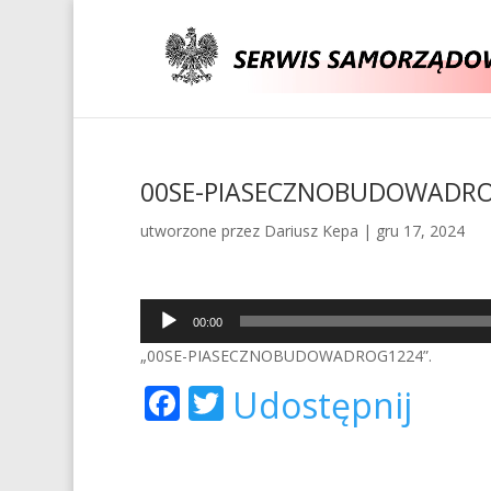
00SE-PIASECZNOBUDOWADR
utworzone przez
Dariusz Kepa
|
gru 17, 2024
Odtwarzacz
00:00
plików
„00SE-PIASECZNOBUDOWADROG1224”.
dźwiękowych
F
T
Udostępnij
ac
w
e
itt