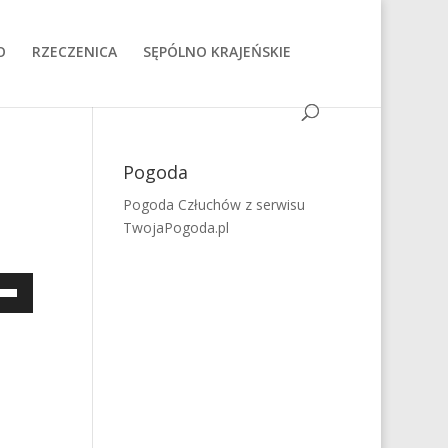
O
RZECZENICA
SĘPÓLNO KRAJEŃSKIE
Pogoda
Pogoda Człuchów
z serwisu
TwojaPogoda.pl
aj
łek