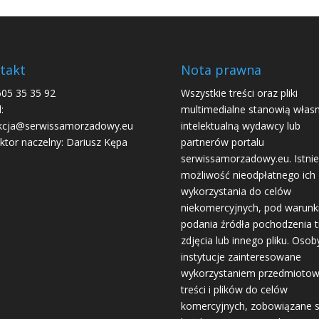
zwię
lub
zmni
głośn
takt
Nota prawna
605 35 35 92
Wszystkie treści oraz pliki
:
multimedialne stanowią włas
kcja@serwissamorzadowy.eu
intelektualną wydawcy lub
ktor naczelny: Dariusz Kępa
partnerów portalu
serwissamorzadowy.eu. Istnie
możliwość nieodpłatnego ich
wykorzystania do celów
niekomercyjnych, pod warun
podania źródła pochodzenia tr
zdjęcia lub innego pliku. Osoby
instytucje zainteresowane
wykorzystaniem przedmioto
treści i plików do celów
komercyjnych, zobowiązane 