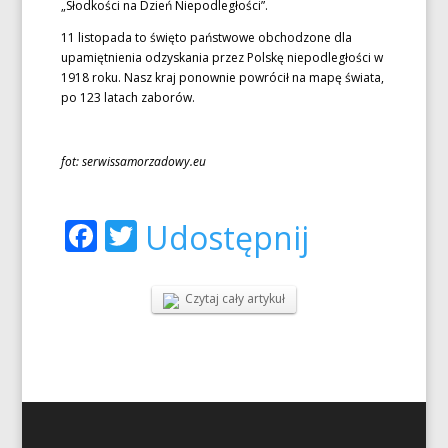
„Słodkości na Dzień Niepodległości”.
11 listopada to święto państwowe obchodzone dla
upamiętnienia odzyskania przez Polskę niepodległości w
1918 roku. Nasz kraj ponownie powrócił na mapę świata,
po 123 latach zaborów.
fot: serwissamorzadowy.eu
Facebook
Twitter
Udostępnij
Czytaj cały artykuł