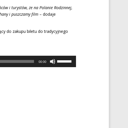
ców i turystów, że na Polanie Rodzinnej,
chany i puszczamy film
– dodaje
ący do zakupu biletu do tradycyjnego
Używaj
00:00
strzałek
do
góry
oraz
do
dołu
aby
zwiększyć
lub
zmniejszyć