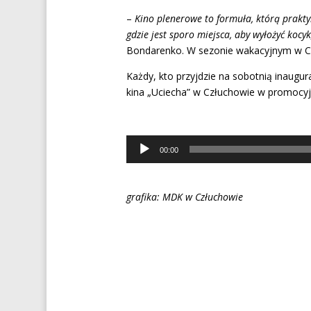
–
Kino plenerowe to formuła, którą prakty
gdzie jest sporo miejsca, aby wyłożyć koc
Bondarenko. W sezonie wakacyjnym w Czł
Każdy, kto przyjdzie na sobotnią inaugu
kina „Uciecha” w Człuchowie w promocyjn
Odtwarzacz
00:00
plików
dźwiękowych
grafika: MDK w Człuchowie