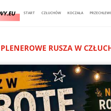
START
CZŁUCHÓW
KOCZAŁA
PRZECHLEW
O PLENEROWE RUSZA W CZŁUC