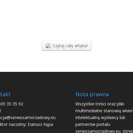
Czytaj cały artykuł
takt
Nota prawna
605 35 35 92
Wszystkie treści oraz pliki
:
multimedialne stanowią włas
kcja@serwissamorzadowy.eu
intelektualną wydawcy lub
ktor naczelny: Dariusz Kępa
partnerów portalu
serwissamorzadowy.eu. Istnie