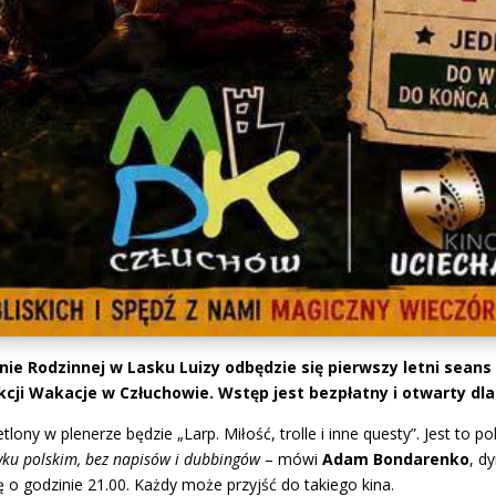
lanie Rodzinnej w Lasku Luizy odbędzie się pierwszy letni sea
ji Wakacje w Człuchowie. Wstęp jest bezpłatny i otwarty dla
lony w plenerze będzie „Larp. Miłość, trolle i inne questy”. Jest to 
zyku polskim, bez napisów i dubbingów
– mówi
Adam Bondarenko
, d
 o godzinie 21.00. Każdy może przyjść do takiego kina.