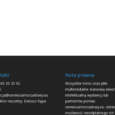
takt
Nota prawna
605 35 35 92
Wszystkie treści oraz pliki
:
multimedialne stanowią włas
kcja@serwissamorzadowy.eu
intelektualną wydawcy lub
ktor naczelny: Dariusz Kępa
partnerów portalu
serwissamorzadowy.eu. Istnie
możliwość nieodpłatnego ich