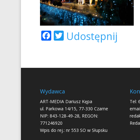
F
T
Udostępnij
ac
w
e
itt
b
er
o
o
Wydawca
Kon
k
ART-MEDIA Dariusz Kępa
Tel: 
ul. Parkowa 14/15, 77-330 Czarne
email
NIP: 843-128-49-28, REGON:
reda
771246920
Reda
Wpis do rej.: nr 553 SO w Słupsku