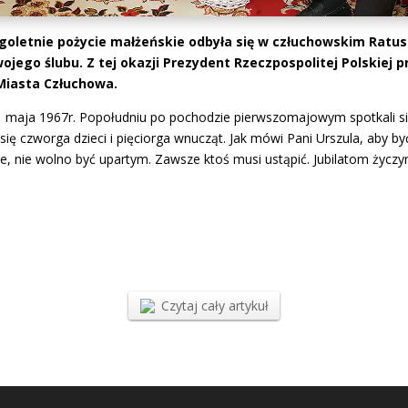
goletnie pożycie małżeńskie odbyła się w człuchowskim Ratus
ojego ślubu. Z tej okazji Prezydent Rzeczpospolitej Polskiej 
 Miasta Człuchowa.
1 maja 1967r. Popołudniu po pochodzie pierwszomajowym spotkali si
się czworga dzieci i pięciorga wnucząt. Jak mówi Pani Urszula, aby 
cie, nie wolno być upartym. Zawsze ktoś musi ustąpić. Jubilatom życz
Czytaj cały artykuł