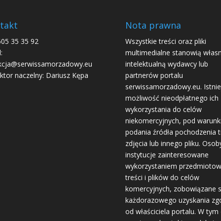
takt
Nota prawna
605 35 35 92
Wszystkie treści oraz pliki
:
multimedialne stanowią włas
kcja@serwissamorzadowy.eu
intelektualną wydawcy lub
ktor naczelny: Dariusz Kępa
partnerów portalu
serwissamorzadowy.eu. Istnie
możliwość nieodpłatnego ich
wykorzystania do celów
niekomercyjnych, pod warun
podania źródła pochodzenia tr
zdjęcia lub innego pliku. Osoby
instytucje zainteresowane
wykorzystaniem przedmioto
treści i plików do celów
komercyjnych, zobowiązane 
każdorazowego uzyskania zg
od właściciela portalu. W tym 