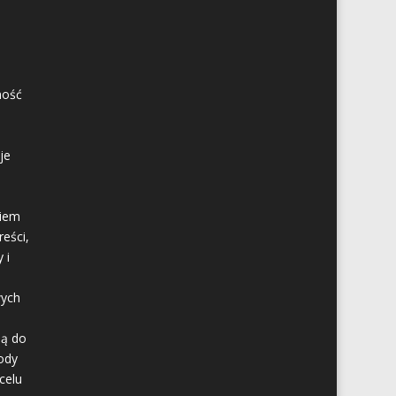
ność
je
kiem
eści,
 i
wych
są do
ody
celu