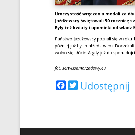
Uroczystość wręczenia medali za dłu
Jażdżewscy świętowali 50 rocznicę sw
Były też kwiaty i upominki od władz
Państwo Jażdżewscy poznali się w roku 
później już byli małżeństwem. Doczekali 
wolno się kłócić. A gdy już do sporu doj
fot. serwissamorzadowy.eu
Facebook
Twitter
Udostępnij